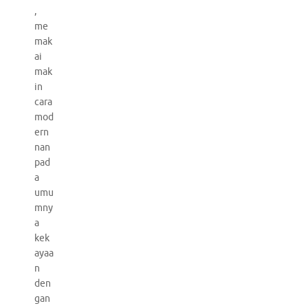
,
me
mak
ai
mak
in
cara
mod
ern
nan
pad
a
umu
mny
a
kek
ayaa
n
den
gan