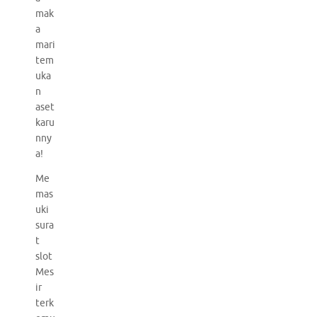
mak
a
mari
tem
uka
n
aset
karu
nny
a!
Me
mas
uki
sura
t
slot
Mes
ir
terk