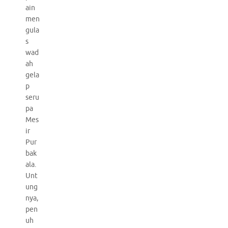
ain
men
gula
s
wad
ah
gela
p
seru
pa
Mes
ir
Pur
bak
ala.
Unt
ung
nya,
pen
uh