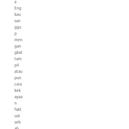
a
Eng
kau
san
ggu
p
men
gan
gkat
tam
pil
atau
pun
cara
kek
ayaa
n
fakt
ual
seb
ab