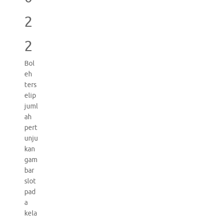
2
2
Bol
eh
ters
elip
juml
ah
pert
unju
kan
gam
bar
slot
pad
a
kela