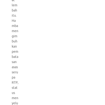
at
lem
bah
itu.
Ha
mba
men
gim
buh
kan
pem
bata
san
asas
seru
pa
RTP,
stat
us
men
yelu