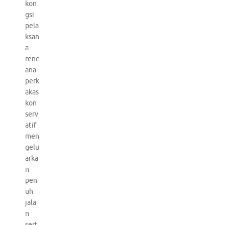
kon
gsi
pela
ksan
a
renc
ana
perk
akas
kon
serv
atif
men
gelu
arka
n
pen
uh
jala
n
sert