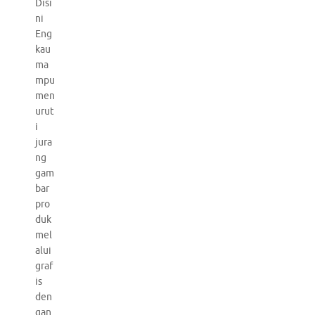
Disi
ni
Eng
kau
ma
mpu
men
urut
i
jura
ng
gam
bar
pro
duk
mel
alui
graf
is
den
gan