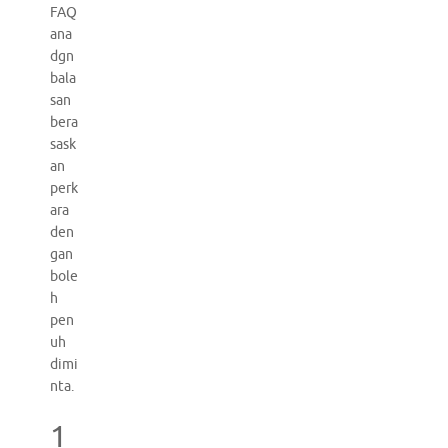
FAQ
ana
dgn
bala
san
bera
sask
an
perk
ara
den
gan
bole
h
pen
uh
dimi
nta.
1