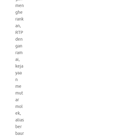
men
ghe
rank
an,
RTP
den
gan
ram
ai,
keja
yaa
n
me
mut
ar
mol
ek,
alias
ber
baur