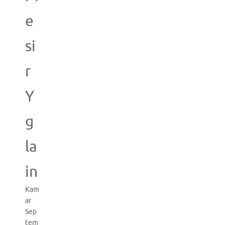
e
si
r
Y
g
la
in
Kam
ar
Sep
tem