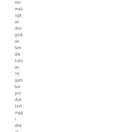
me
mali
ngk
an
diin
gink
an.
Seli
dik
tulis
an
10
gam
bar
pro
duk
tert
ingg
i
dek