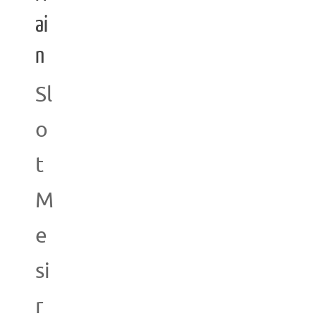
ai
n
Sl
o
t
M
e
si
r