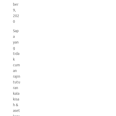
ber
9,
202
0
Sap
a
yan
g
tida
k
cum
an
rajin
tutu
ran
kala
kisa
h &
aset