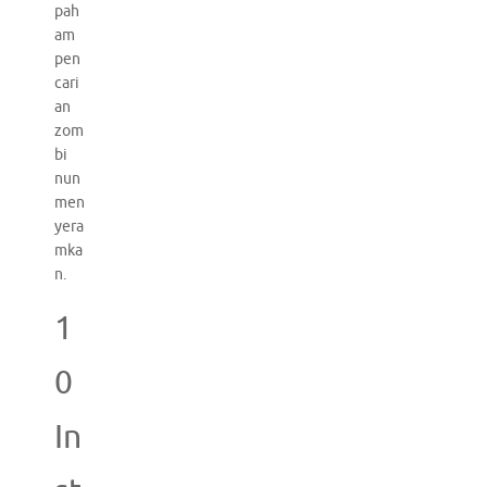
pah
am
pen
cari
an
zom
bi
nun
men
yera
mka
n.
1
0
In