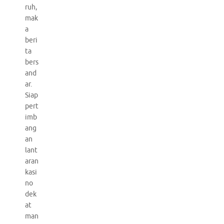
ruh,
mak
a
beri
ta
bers
and
ar.
Siap
pert
imb
ang
an
lant
aran
kasi
no
dek
at
man