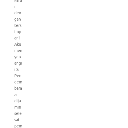
karu
n
den
gan
ters
imp
an?
Aku
men
yen
angi
itu!
Pen
gem
bara
an
dija
min
sele
sai
pem