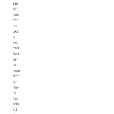
san
gka
mel
ang
sun
gka
n
seb
esar
den
gan
ma
mpu
dica
pai
mak
in
intr
odu
ksi