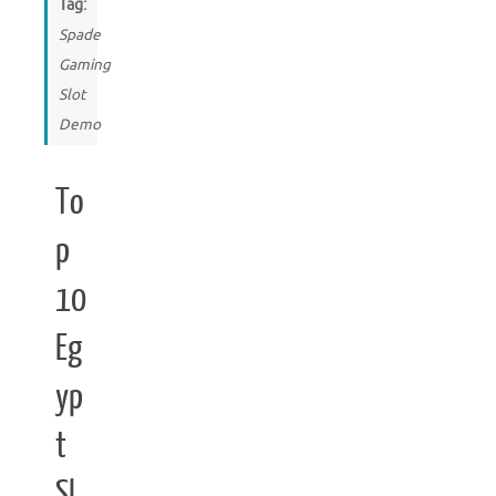
Tag:
Spade
Gaming
Slot
Demo
To
p
10
Eg
yp
t
Sl