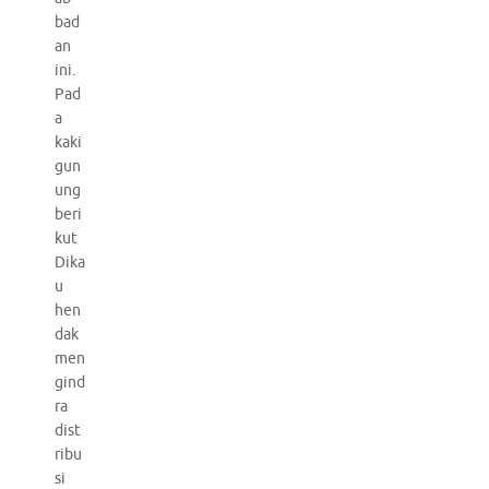
bad
an
ini.
Pad
a
kaki
gun
ung
beri
kut
Dika
u
hen
dak
men
gind
ra
dist
ribu
si