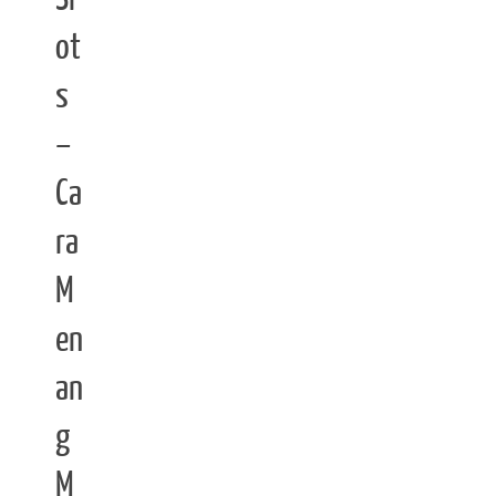
ot
s
–
Ca
ra
M
en
an
g
M