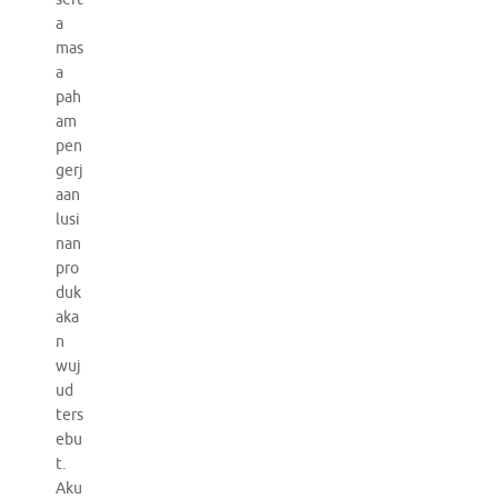
a
mas
a
pah
am
pen
gerj
aan
lusi
nan
pro
duk
aka
n
wuj
ud
ters
ebu
t.
Aku