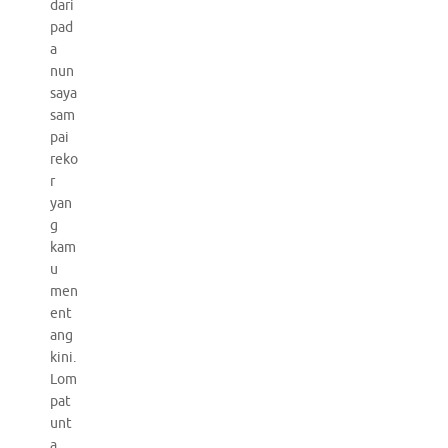
dari
pad
a
nun
saya
sam
pai
reko
r
yan
g
kam
u
men
ent
ang
kini.
Lom
pat
unt
a