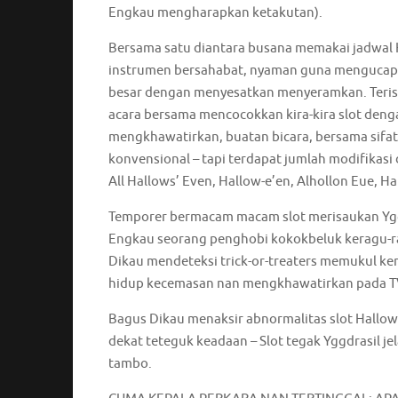
Engkau mengharapkan ketakutan).
Bersama satu diantara busana memakai jadwal 
instrumen bersahabat, nyaman guna mengucapk
besar dengan menyesatkan menyeramkan. Teri
acara bersama mencocokkan kira-kira slot den
mengkhawatirkan, buatan bicara, bersama sifat 
konvensional – tapi terdapat jumlah modifikasi 
All Hallows’ Even, Hallow-e’en, Alhollon Eue, H
Temporer bermacam macam slot merisaukan Yggd
Engkau seorang penghobi kokokbeluk keragu-ra
Dikau mendeteksi trick-or-treaters memukul k
hidup kecemasan nan mengkhawatirkan pada TV 
Bagus Dikau menaksir abnormalitas slot Hallowee
dekat teteguk keadaan – Slot tegak Yggdrasil 
tambo.