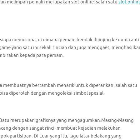
ian melimpah pemain merupakan slot online. salah satu
slot onlin
 siapa memesona, di dimana pemain hendak dijinjing ke dunia anti
 game yang satu ini sekali rincian dan juga menggaet, menghasilka
mbirakan kepada para pemain.
pa membuatnya bertambah menarik untuk diperankan. salah satu
bisa diperoleh dengan mengoleksi simbol spesial.
ia Batu merupakan grafisnya yang mengagumkan.Masing-Masing
ancang dengan sangat rinci, membuat kejadian melakukan
ok partisipan. Di Luar yang itu, lagu latar belakang yang