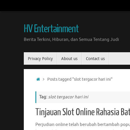
Skip
to
content
HV Entertainment
Berita Terkini, Hiburan, dan Semua Tentang Judi
Skip
Privacy Policy
About us
Contact us
to
content
Home
Posts tagged "slot tergacor hari ini"
Tag:
slot tergacor hari ini
Tinjauan Slot Online Rahasia Ba
Perjudian online telah berubah bertambah pop