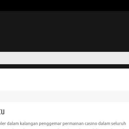
tu
uler dalam kalangan penggemar permainan casino dalam seluruh