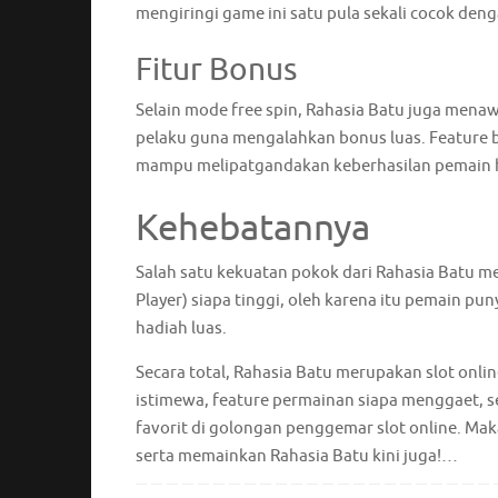
mengiringi game ini satu pula sekali cocok den
Fitur Bonus
Selain mode free spin, Rahasia Batu juga mena
pelaku guna mengalahkan bonus luas. Feature bo
mampu melipatgandakan keberhasilan pemain h
Kehebatannya
Salah satu kekuatan pokok dari Rahasia Batu me
Player) siapa tinggi, oleh karena itu pemain 
hadiah luas.
Secara total, Rahasia Batu merupakan slot on
istimewa, feature permainan siapa menggaet, s
favorit di golongan penggemar slot online. M
serta memainkan Rahasia Batu kini juga!…