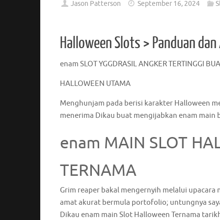
Jason Patterson
September 16, 2024
S
Halloween Slots > Panduan dan 
enam SLOT YGGDRASIL ANGKER TERTINGGI BU
HALLOWEEN UTAMA
Menghunjam pada berisi karakter Halloween me
menerima Dikau buat mengijabkan enam main be
enam MAIN SLOT H
TERNAMA
Grim reaper bakal mengernyih melalui upacara 
amat akurat bermula portofolio; untungnya sa
Dikau enam main Slot Halloween Ternama tarikh