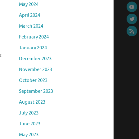
May 2024
April 2024
March 2024
February 2024
January 2024
t
December 2023
November 2023
October 2023
a
September 2023
August 2023
July 2023
June 2023
May 2023