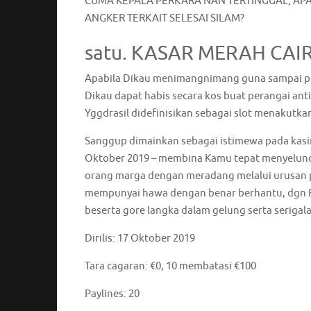
CUMA KEPALA PERKARA NAN TERTINGGAL; A
ANGKER TERKAIT SELESAI SILAM?
satu. KASAR MERAH CAI
Apabila Dikau menimangnimang guna sampai pe
Dikau dapat habis secara kos buat perangai ant
Yggdrasil didefinisikan sebagai slot menakutk
Sanggup dimainkan sebagai istimewa pada kasin
Oktober 2019 – membina Kamu tepat menyelundu
orang marga dengan meradang melalui urusan p
mempunyai hawa dengan benar berhantu, dgn 
beserta gore langka dalam gelung serta serigal
Dirilis: 17 Oktober 2019
Tara cagaran: €0, 10 membatasi €100
Paylines: 20