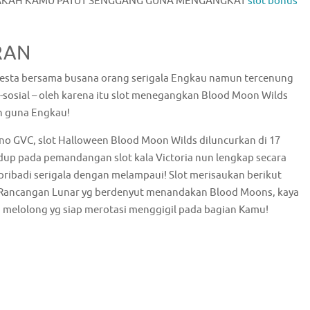
PAKAH KAMU PATUT SENGGANG GUNA MENGANGKAT
slot bonus
RAN
sta bersama busana orang serigala Engkau namun tercenung
i-sosial – oleh karena itu slot menegangkan Blood Moon Wilds
an guna Engkau!
o GVC, slot Halloween Blood Moon Wilds diluncurkan di 17
p pada pemandangan slot kala Victoria nun lengkap secara
ribadi serigala dengan melampaui! Slot merisaukan berikut
Rancangan Lunar yg berdenyut menandakan Blood Moons, kaya
a melolong yg siap merotasi menggigil pada bagian Kamu!