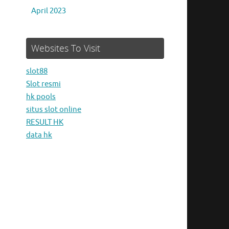
April 2023
Websites To Visit
slot88
Slot resmi
hk pools
situs slot online
RESULT HK
data hk