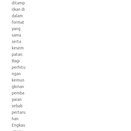
ditamp
ilkan di
dalam
format
yang
sama
serta
kesem
patan.
Bagi
perhitu
ngan
kemun
gkinan
pemba
yaran
sebab
pertaru
han
Engkau