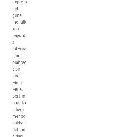
implem
ent
guna
menaik
kan
payout
s
interna
l judi
olahrag
a on
line.
Mula-
Mula,
pertim
bangka
n bagi
menco
cokkan
peluan
g dari