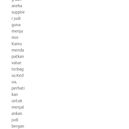
aneka
supplie
r judi
guna
menja
min
Kamu
menda
patkan
value
terbag
us.Ked
ua,
perhati
kan
untuk
menjal
ankan
judi
bergan