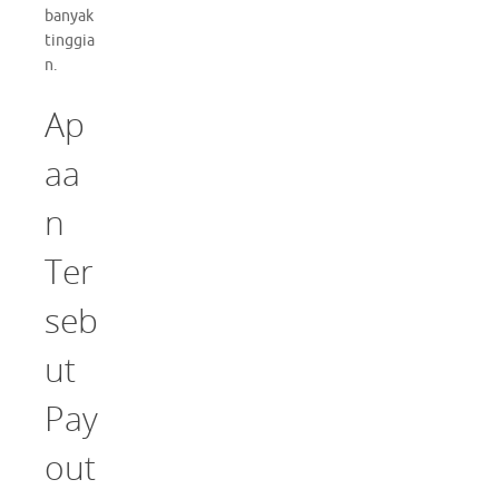
banyak
tinggia
n.
Ap
aa
n
Ter
seb
ut
Pay
out