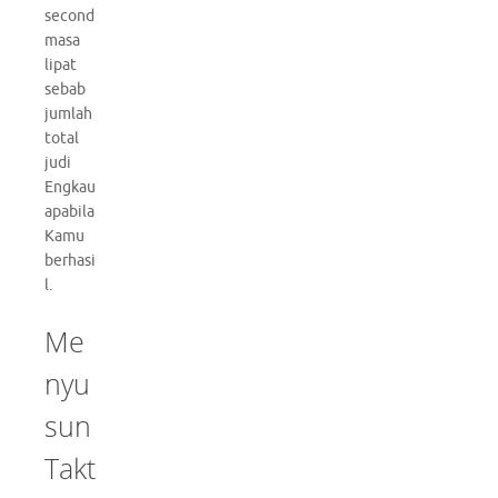
second
masa
lipat
sebab
jumlah
total
judi
Engkau
apabila
Kamu
berhasi
l.
Me
nyu
sun
Takt