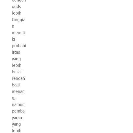
dengan
odds
lebih
tinggia
n
memili
ki
probabi
litas
yang
lebih
besar
rendah
bagi
menan
g,
namun
pemba
yaran
yang
lebih