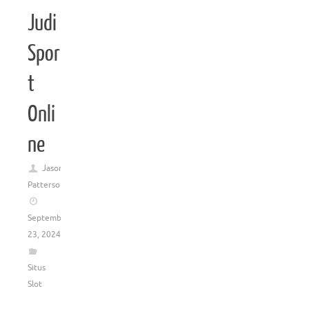
Judi
Spor
t
Onli
ne
Jason
Patterson
September
23, 2024
Situs
Slot