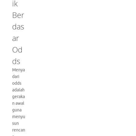
ik
Ber
das
ar
Od
ds
Menya
dari
odds
adalah
geraka
n awal
guna
menyu
sun
rencan