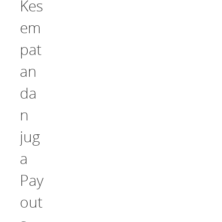
Kes
em
pat
an
da
n
jug
a
Pay
out