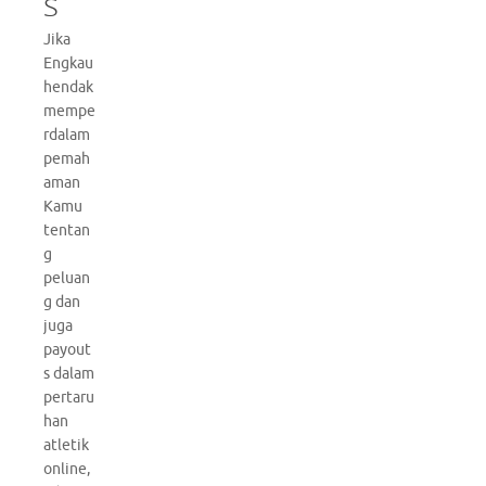
s
Jika
Engkau
hendak
mempe
rdalam
pemah
aman
Kamu
tentan
g
peluan
g dan
juga
payout
s dalam
pertaru
han
atletik
online,