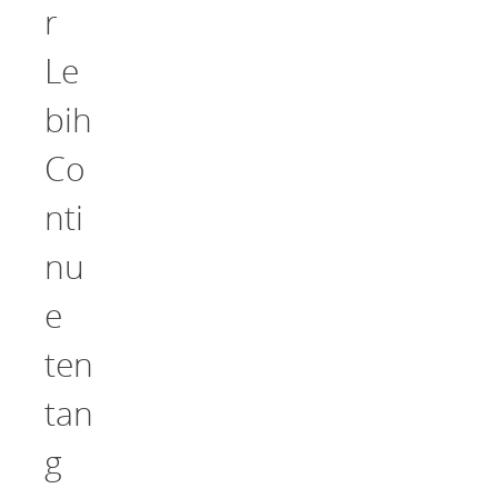
r
Le
bih
Co
nti
nu
e
ten
tan
g