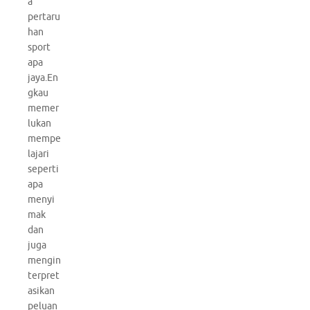
a
pertaru
han
sport
apa
jaya.En
gkau
memer
lukan
mempe
lajari
seperti
apa
menyi
mak
dan
juga
mengin
terpret
asikan
peluan