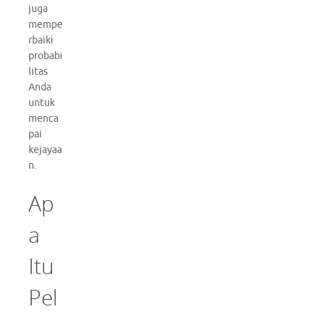
juga
mempe
rbaiki
probabi
litas
Anda
untuk
menca
pai
kejayaa
n.
Ap
a
Itu
Pel