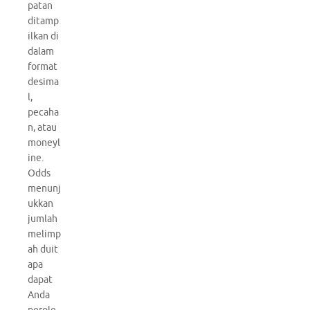
patan
ditamp
ilkan di
dalam
format
desima
l,
pecaha
n, atau
moneyl
ine.
Odds
menunj
ukkan
jumlah
melimp
ah duit
apa
dapat
Anda