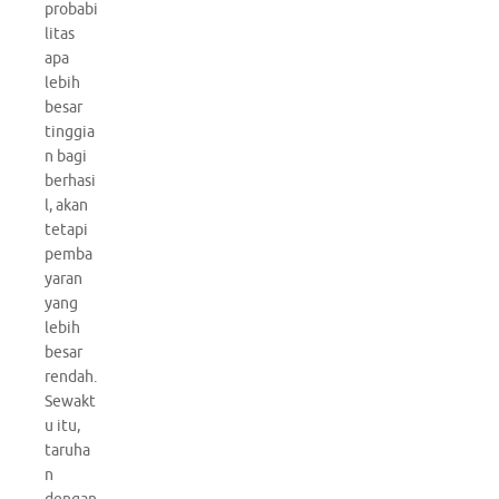
probabi
litas
apa
lebih
besar
tinggia
n bagi
berhasi
l, akan
tetapi
pemba
yaran
yang
lebih
besar
rendah.
Sewakt
u itu,
taruha
n