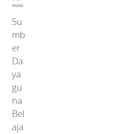
mood.
Su
mb
er
Da
ya
gu
na
Bel
aja