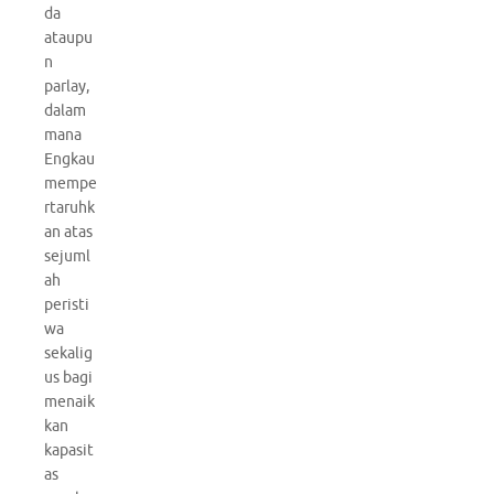
da
ataupu
n
parlay,
dalam
mana
Engkau
mempe
rtaruhk
an atas
sejuml
ah
peristi
wa
sekalig
us bagi
menaik
kan
kapasit
as