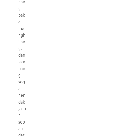
nan
g
bak
al
me
ngh
ilan
g,
dan
lam
ban
g
seg
ar
hen
dak
jatu
h
seb
ab
dari.