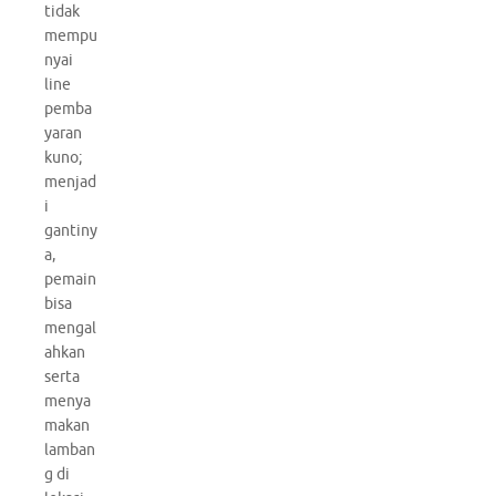
tidak
mempu
nyai
line
pemba
yaran
kuno;
menjad
i
gantiny
a,
pemain
bisa
mengal
ahkan
serta
menya
makan
lamban
g di