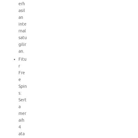
erh
asil
an
inte
rnal
satu
gilir
an.
Fitu
r
Fre
e
Spin
s:
Sert
a
mer
aih
4
ata