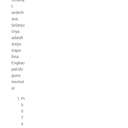
terama
t
sederh
ana.
Selanju
tnya
adalah
steps
siapa
bisa
Engkau
patuhi
guna
memul
ai:
Pi
li
h
T
e