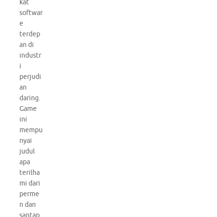
kat
softwar
e
terdep
an di
industr
i
perjudi
an
daring.
Game
ini
mempu
nyai
judul
apa
terilha
mi dari
perme
n dan
santap