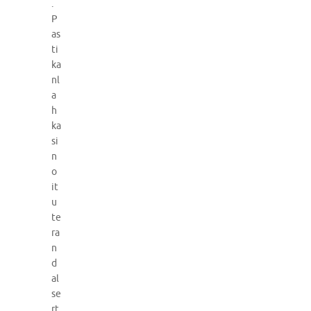
.
P
as
ti
ka
nl
a
h
ka
si
n
o
it
u
te
ra
n
d
al
se
rt