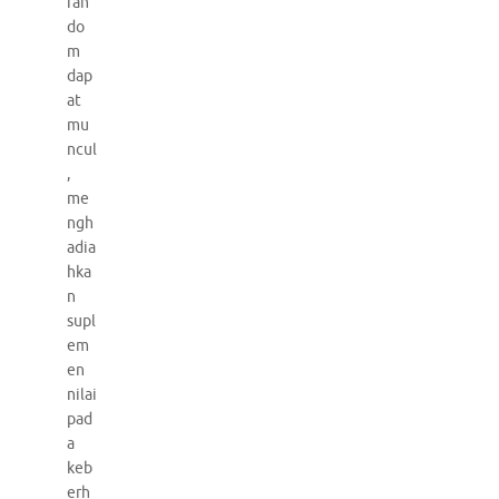
ran
do
m
dap
at
mu
ncul
,
me
ngh
adia
hka
n
supl
em
en
nilai
pad
a
keb
erh