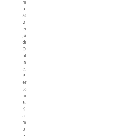
m
p
at
B
er
ju
di
O
nl
in
e:
P
er
ta
m
a,
K
a
m
u
p