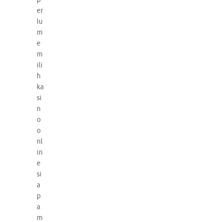
er
lu
m
e
m
ili
h
ka
si
n
o
o
nl
in
e
si
a
p
a
m