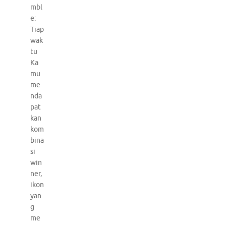
mbl
e:
Tiap
wak
tu
Ka
mu
me
nda
pat
kan
kom
bina
si
win
ner,
ikon
yan
g
me