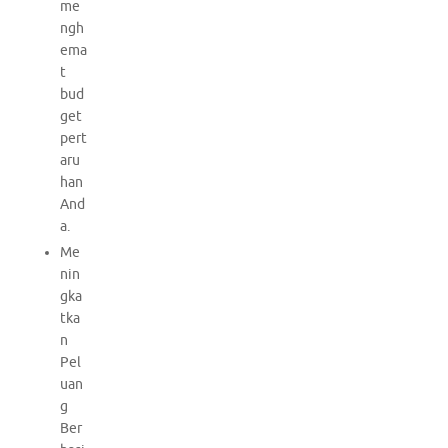
me
ngh
ema
t
bud
get
pert
aru
han
And
a.
Me
nin
gka
tka
n
Pel
uan
g
Ber