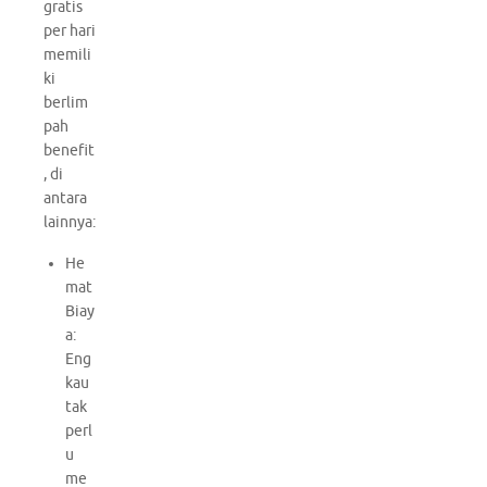
gratis
per hari
memili
ki
berlim
pah
benefit
, di
antara
lainnya:
He
mat
Biay
a:
Eng
kau
tak
perl
u
me