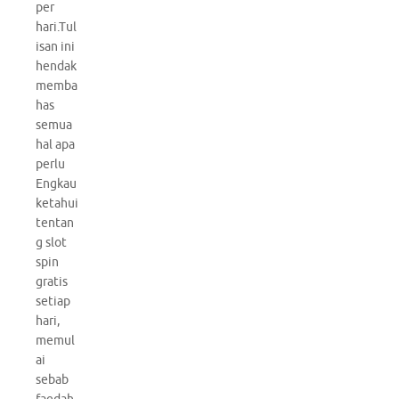
per
hari.Tul
isan ini
hendak
memba
has
semua
hal apa
perlu
Engkau
ketahui
tentan
g slot
spin
gratis
setiap
hari,
memul
ai
sebab