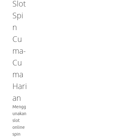
Slot
Spi
n
Cu
ma-
Cu
ma
Hari
an
Mengg
unakan
slot
online
spin