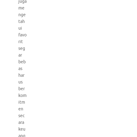
juga
me
nge
tah
ui
favo
rit
seg
ar
beb
as
har
us
ber
kom
itm
en
sec
ara
keu
ang