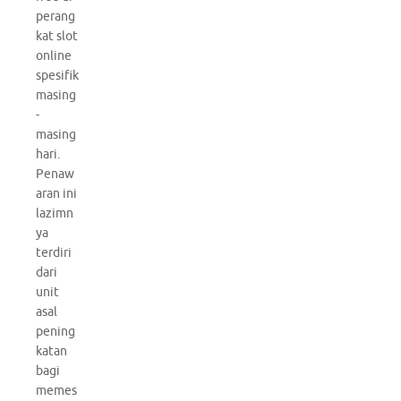
perang
kat slot
online
spesifik
masing
-
masing
hari.
Penaw
aran ini
lazimn
ya
terdiri
dari
unit
asal
pening
katan
bagi
memes