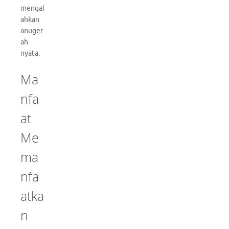
mengal
ahkan
anuger
ah
nyata.
Ma
nfa
at
Me
ma
nfa
atka
n