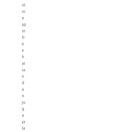
nl
in
e
sp
in
fr
e
e
h
ar
ia
n
d
a
n
ju
g
a
ja
la