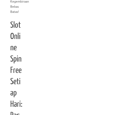
Kegembiraan
Bebas
Batas!
Slot
Onli
ne
Spin
Free
Seti
ap
Hari: