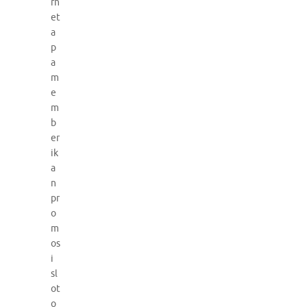
rn
et
a
p
a
m
e
m
b
er
ik
a
n
pr
o
m
os
i
sl
ot
o