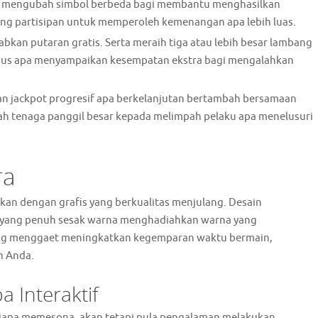
bisa mengubah simbol berbeda bagi membantu menghasilkan
ng partisipan untuk memperoleh kemenangan apa lebih luas.
an putaran gratis. Serta meraih tiga atau lebih besar lambang
nus apa menyampaikan kesempatan ekstra bagi mengalahkan
n jackpot progresif apa berkelanjutan bertambah bersamaan
alah tenaga panggil besar kepada melimpah pelaku apa menelusuri
ra
atkan dengan grafis yang berkualitas menjulang. Desain
 yang penuh sesak warna menghadiahkan warna yang
yang menggaet meningkatkan kegemparan waktu bermain,
h Anda.
 Interaktif
siapa memesona, akan tetapi pula pengalaman melakukan