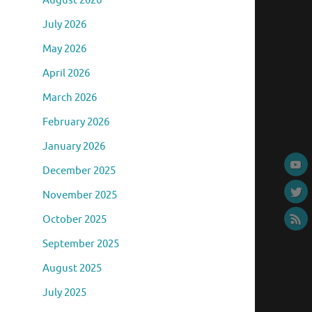
August 2026
July 2026
May 2026
April 2026
March 2026
February 2026
January 2026
December 2025
November 2025
October 2025
September 2025
August 2025
July 2025