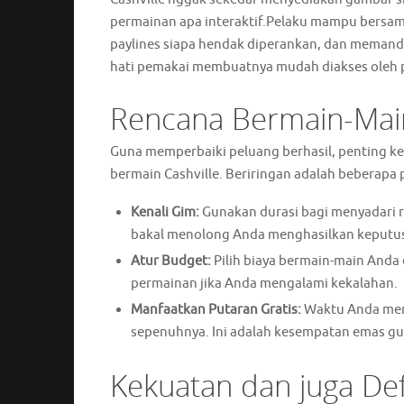
permainan apa interaktif.Pelaku mampu bersam
paylines siapa hendak diperankan, dan memand
hati pemakai membuatnya mudah diakses oleh 
Rencana Bermain-Main
Guna memperbaiki peluang berhasil, penting kep
bermain Cashville. Beriringan adalah beberap
Kenali Gim:
Gunakan durasi bagi menyadari re
bakal menolong Anda menghasilkan keputusa
Atur Budget:
Pilih biaya bermain-main Anda d
permainan jika Anda mengalami kekalahan.
Manfaatkan Putaran Gratis:
Waktu Anda mend
sepenuhnya. Ini adalah kesempatan emas gu
Kekuatan dan juga Defi