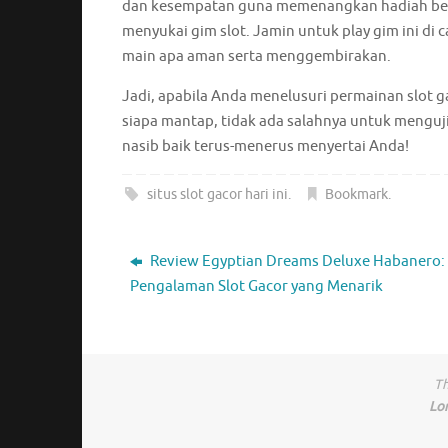
dan kesempatan guna memenangkan hadiah besar 
menyukai gim slot. Jamin untuk play gim ini di
main apa aman serta menggembirakan.
Jadi, apabila Anda menelusuri permainan slot 
siapa mantap, tidak ada salahnya untuk menguj
nasib baik terus-menerus menyertai Anda!
situs slot gacor hari ini
.
Bookmark
.
Review Egyptian Dreams Deluxe Habanero:
Pengalaman Slot Gacor yang Menarik
Th
Lo