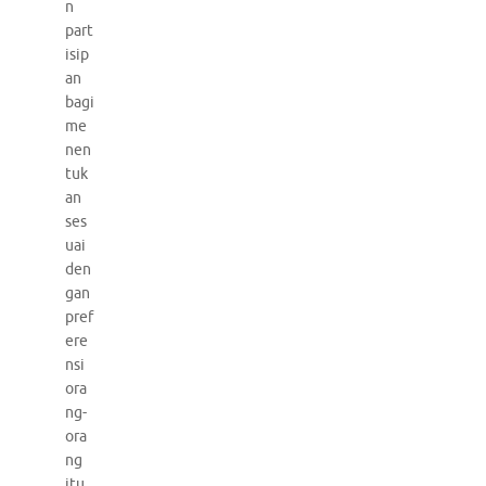
n
part
isip
an
bagi
me
nen
tuk
an
ses
uai
den
gan
pref
ere
nsi
ora
ng-
ora
ng
itu.