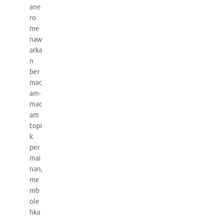
ane
ro
me
naw
arka
n
ber
mac
am-
mac
am
topi
k
per
mai
nan,
me
mb
ole
hka