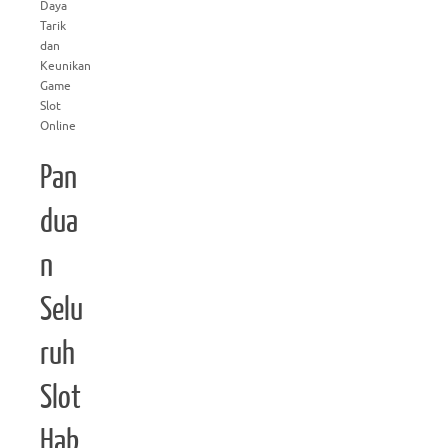
Daya
Tarik
dan
Keunikan
Game
Slot
Online
Pan
dua
n
Selu
ruh
Slot
Hab