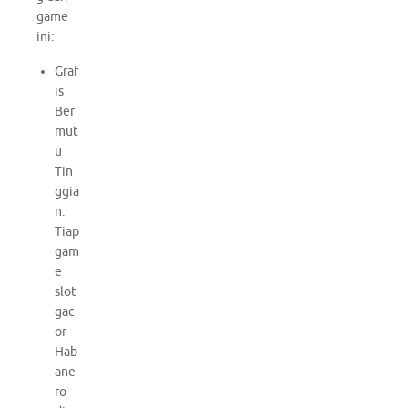
game
ini:
Graf
is
Ber
mut
u
Tin
ggia
n:
Tiap
gam
e
slot
gac
or
Hab
ane
ro