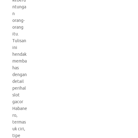
keberu
ntunga
n
orang-
orang
itu.
Tulisan
ini
hendak
memba
has
dengan
detail
perihal
slot
gacor
Habane
ro,
termas
uk ciri,
tipe