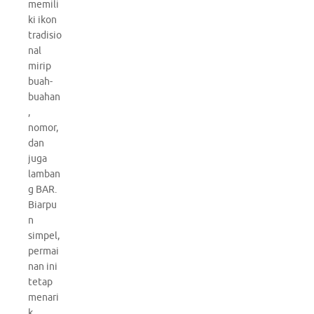
memili
ki ikon
tradisio
nal
mirip
buah-
buahan
,
nomor,
dan
juga
lamban
g BAR.
Biarpu
n
simpel,
permai
nan ini
tetap
menari
k