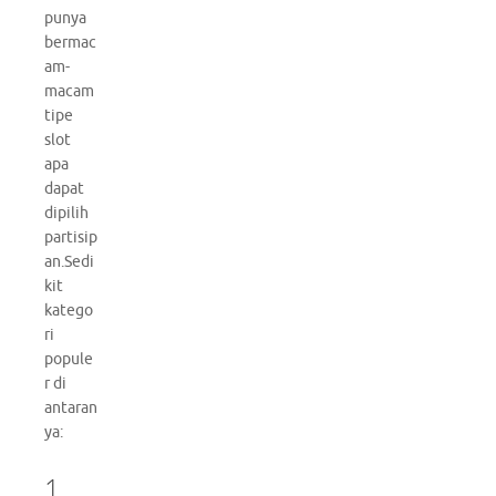
punya
bermac
am-
macam
tipe
slot
apa
dapat
dipilih
partisip
an.Sedi
kit
katego
ri
popule
r di
antaran
ya:
1.