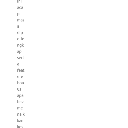
ini
aca
p
mas
a
dip
erle
ngk
api
sert
a
feat
ure
bon
us
apa
bisa
me
naik
kan
kes