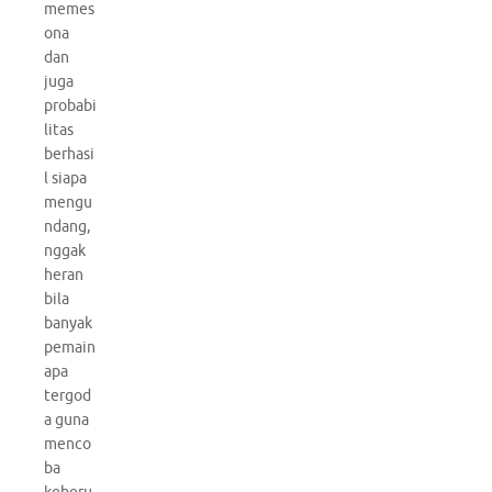
memes
ona
dan
juga
probabi
litas
berhasi
l siapa
mengu
ndang,
nggak
heran
bila
banyak
pemain
apa
tergod
a guna
menco
ba