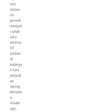
slot
online
ini
pernah
menjad
i salah
satu
alterna
tif
pilihan
di
kalanga
n fans
perjudi
an
daring.
Bersam
a
model
apa