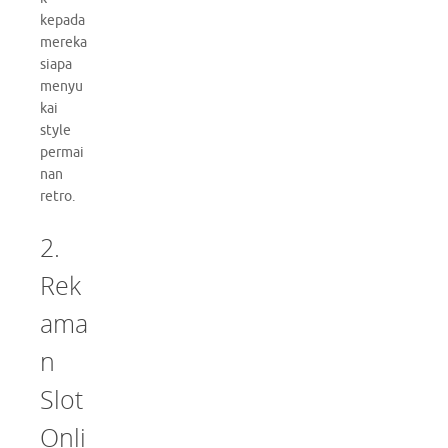
kepada
mereka
siapa
menyu
kai
style
permai
nan
retro.
2.
Rek
ama
n
Slot
Onli