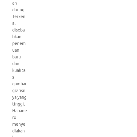
an
daring.
Terken
al
diseba
bkan
penem
uan
baru
dan
kualita
s
gambar
grafisn
ya yang
tinggi,
Habane
ro
menye
diakan