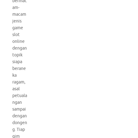
bermac
am-
macam
jenis
game
slot
online
dengan
topik
siapa
berane
ka
ragam,
asal
petuala
ngan
sampai
dengan
dongen
g. Tiap
gim