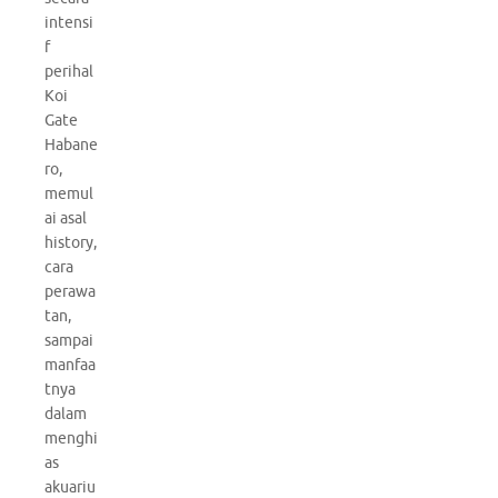
intensi
f
perihal
Koi
Gate
Habane
ro,
memul
ai asal
history,
cara
perawa
tan,
sampai
manfaa
tnya
dalam
menghi
as
akuariu