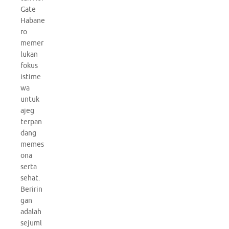
Gate
Habane
ro
memer
lukan
fokus
istime
wa
untuk
ajeg
terpan
dang
memes
ona
serta
sehat.
Beririn
gan
adalah
sejuml