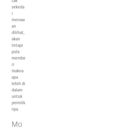
tak
sekeda
r
menaw
an
dilihat,
akan
tetapi
pula
membe
ri
makna
apa
lebih di
dalam
untuk
pemilik
nya.
Mo