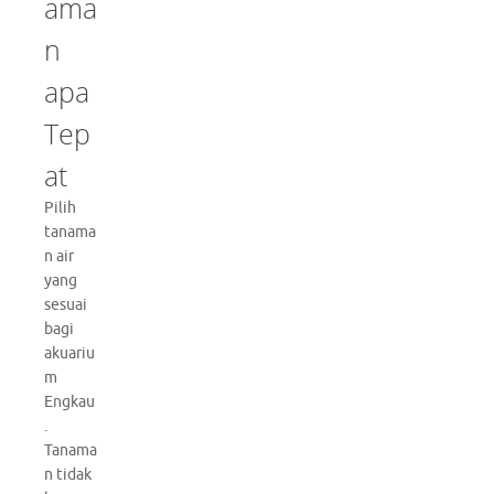
ama
n
apa
Tep
at
Pilih
tanama
n air
yang
sesuai
bagi
akuariu
m
Engkau
.
Tanama
n tidak