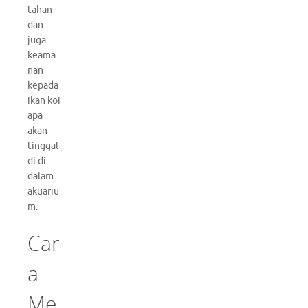
tahan
dan
juga
keama
nan
kepada
ikan koi
apa
akan
tinggal
di di
dalam
akuariu
m.
Car
a
Me