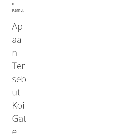
m
Kamu.
Ap
aa
n
Ter
seb
ut
Koi
Gat
e