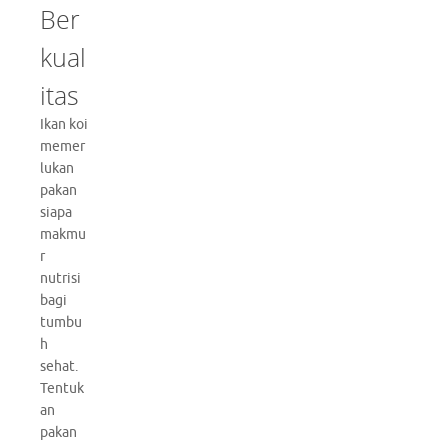
Ber
kual
itas
Ikan koi
memer
lukan
pakan
siapa
makmu
r
nutrisi
bagi
tumbu
h
sehat.
Tentuk
an
pakan