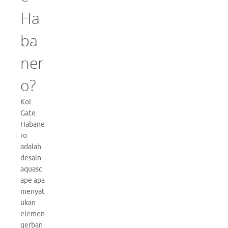
Ha
ba
ner
o?
Koi
Gate
Habane
ro
adalah
desain
aquasc
ape apa
menyat
ukan
elemen
gerban