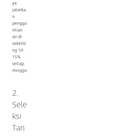
ya
jalanka
n
pengga
ntian
air di
sekelili
ng 10-
15%
setiap
minggu
.
2.
Sele
ksi
Tan