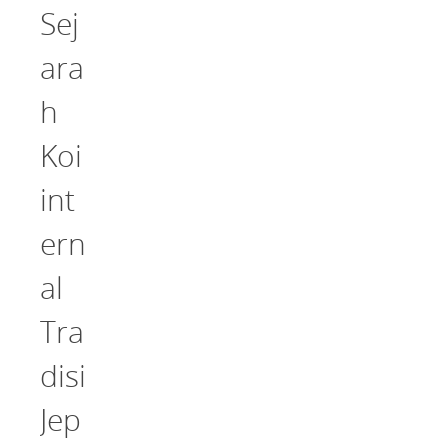
Sej
ara
h
Koi
int
ern
al
Tra
disi
Jep