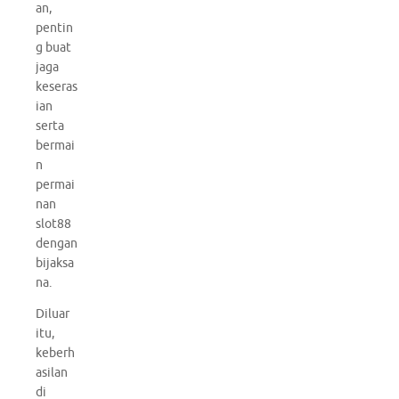
an,
pentin
g buat
jaga
keseras
ian
serta
bermai
n
permai
nan
slot88
dengan
bijaksa
na.
Diluar
itu,
keberh
asilan
di