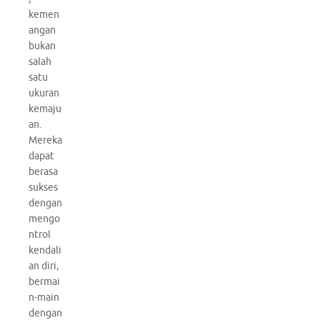
kemen
angan
bukan
salah
satu
ukuran
kemaju
an.
Mereka
dapat
berasa
sukses
dengan
mengo
ntrol
kendali
an diri,
bermai
n-main
dengan