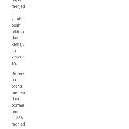
dapat
menjad
i
sumber
buah
pikiran
dan
kemaju
an
keuang
an.
Bebera
pa
orang
meman
dang
permai
nan
slot88
menjad