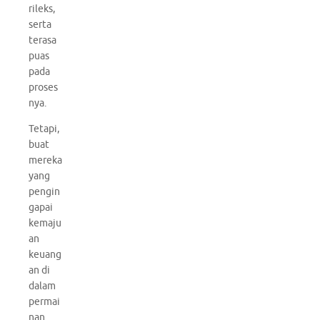
rileks,
serta
terasa
puas
pada
proses
nya.
Tetapi,
buat
mereka
yang
pengin
gapai
kemaju
an
keuang
an di
dalam
permai
nan