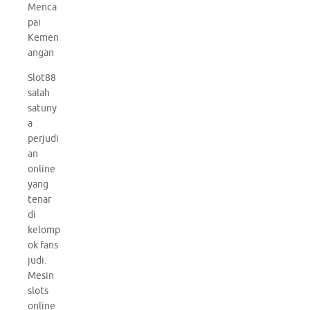
Menca
pai
Kemen
angan
Slot88
salah
satuny
a
perjudi
an
online
yang
tenar
di
kelomp
ok fans
judi.
Mesin
slots
online