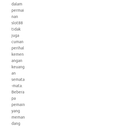
dalam
permai
nan
slot88
tidak
juga
cuman
perihal
kemen
angan
keuang
an
semata
-mata.
Bebera
pa
pemain
yang
meman
dang