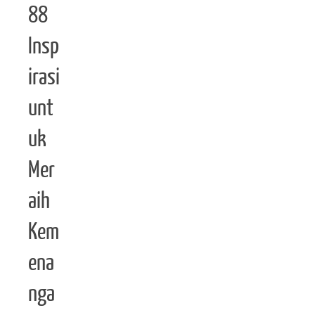
88
Insp
irasi
unt
uk
Mer
aih
Kem
ena
nga