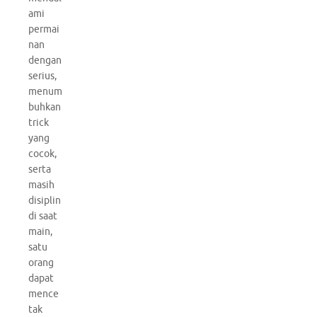
ami
permai
nan
dengan
serius,
menum
buhkan
trick
yang
cocok,
serta
masih
disiplin
di saat
main,
satu
orang
dapat
mence
tak