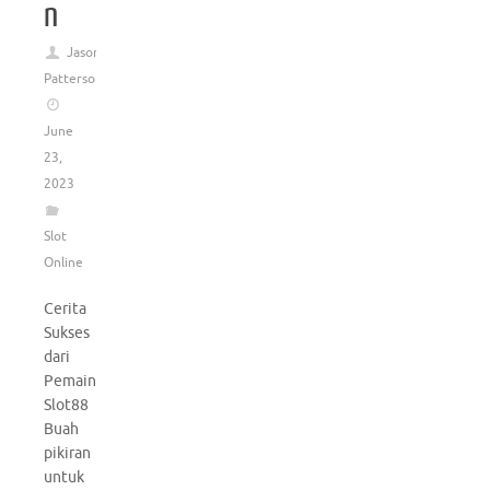
n
Jason
Patterson
June
23,
2023
Slot
Online
Cerita
Sukses
dari
Pemain
Slot88
Buah
pikiran
untuk