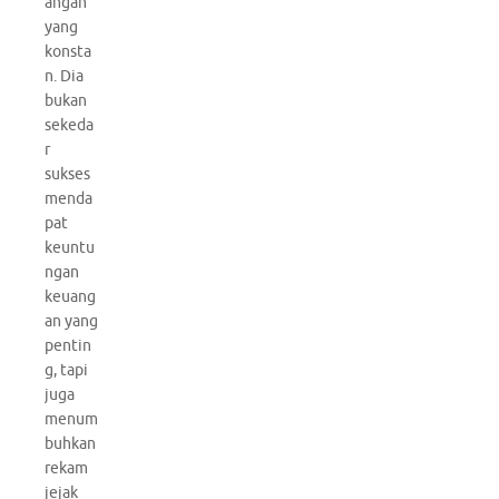
angan
yang
konsta
n. Dia
bukan
sekeda
r
sukses
menda
pat
keuntu
ngan
keuang
an yang
pentin
g, tapi
juga
menum
buhkan
rekam
jejak