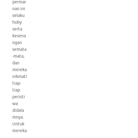
permai
nan ini
selaku
hoby
serta
kesena
ngan
semata
-mata,
dan
mereka
nikmati
tiap-
tiap
peristi
wa
didala
mnya.
Untuk
mereka
,