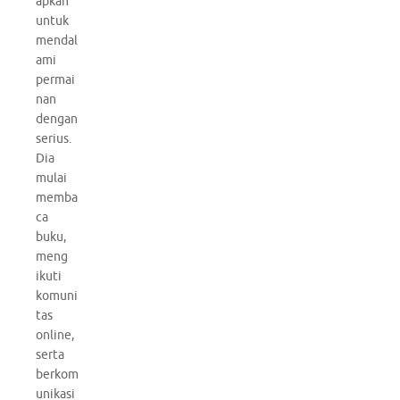
apkan
untuk
mendal
ami
permai
nan
dengan
serius.
Dia
mulai
memba
ca
buku,
meng
ikuti
komuni
tas
online,
serta
berkom
unikasi