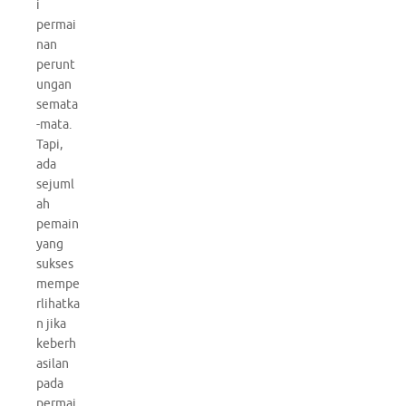
i
permai
nan
perunt
ungan
semata
-mata.
Tapi,
ada
sejuml
ah
pemain
yang
sukses
mempe
rlihatka
n jika
keberh
asilan
pada
permai