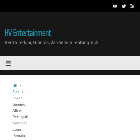
Skip
to
content
HV Entertainment
Berita Terkini, Hiburan, dan Semua Tentang Judi
Home
Slot
Joker
Gaming
Alice:
Petunjuk
Komplet
guna
Pemain