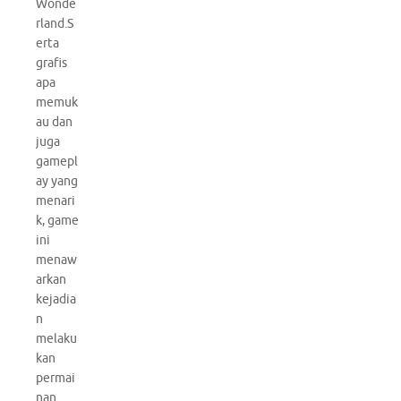
Wonde
rland.S
erta
grafis
apa
memuk
au dan
juga
gamepl
ay yang
menari
k, game
ini
menaw
arkan
kejadia
n
melaku
kan
permai
nan