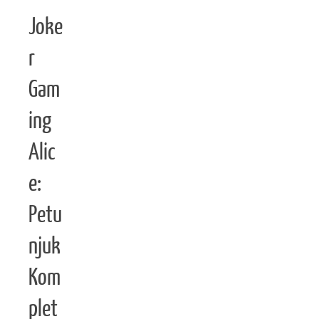
Joke
r
Gam
ing
Alic
e:
Petu
njuk
Kom
plet