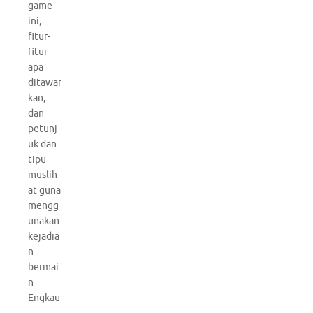
game
ini,
fitur-
fitur
apa
ditawar
kan,
dan
petunj
uk dan
tipu
muslih
at guna
mengg
unakan
kejadia
n
bermai
n
Engkau