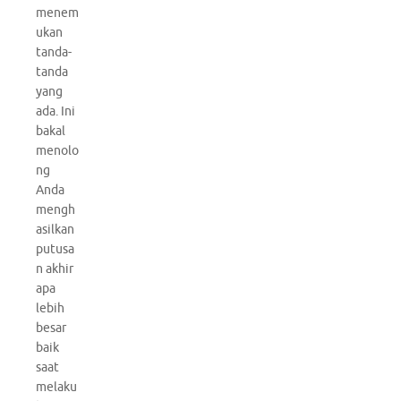
menem
ukan
tanda-
tanda
yang
ada. Ini
bakal
menolo
ng
Anda
mengh
asilkan
putusa
n akhir
apa
lebih
besar
baik
saat
melaku