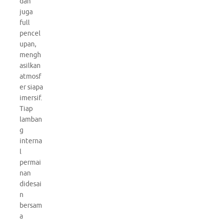
dan
juga
full
pencel
upan,
mengh
asilkan
atmosf
er siapa
imersif.
Tiap
lamban
g
interna
l
permai
nan
didesai
n
bersam
a