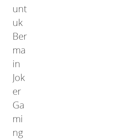
unt
uk
Ber
ma
in
Jok
er
Ga
mi
ng