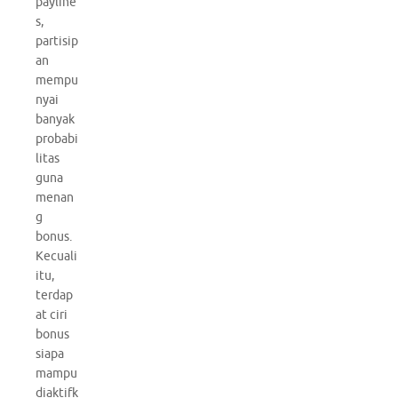
payline
s,
partisip
an
mempu
nyai
banyak
probabi
litas
guna
menan
g
bonus.
Kecuali
itu,
terdap
at ciri
bonus
siapa
mampu
diaktifk