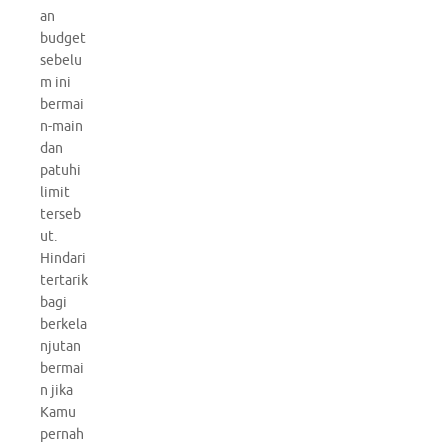
an
budget
sebelu
m ini
bermai
n-main
dan
patuhi
limit
terseb
ut.
Hindari
tertarik
bagi
berkela
njutan
bermai
n jika
Kamu
pernah