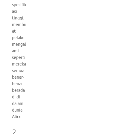
spesifik
asi
tinggi,
membu
at
pelaku
mengal
ami
seperti
mereka
semua
benar-
benar
berada
di di
dalam
dunia
Alice.
2.