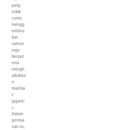
yang
tidak
cuma
mengg
embira
kan
namun
juga
berpot
ensi
mengh
adiahka
n
manfaa
t
giganti
c.
Dalam
permai
nan ini,