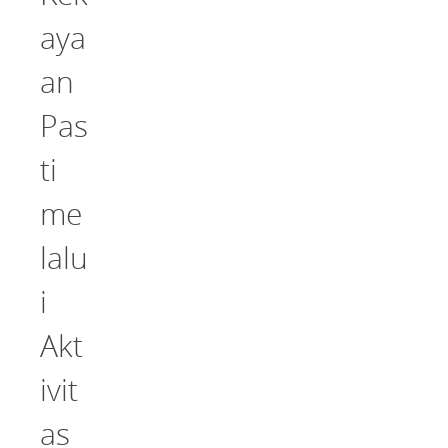
aya
an
Pas
ti
me
lalu
i
Akt
ivit
as