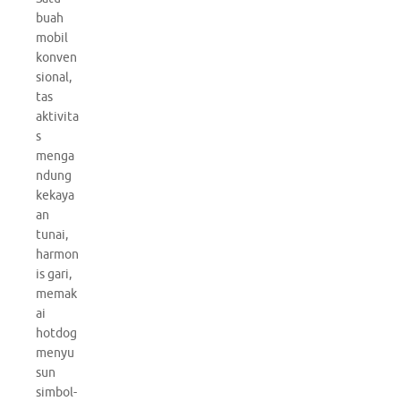
buah
mobil
konven
sional,
tas
aktivita
s
menga
ndung
kekaya
an
tunai,
harmon
is gari,
memak
ai
hotdog
menyu
sun
simbol-