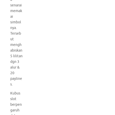
senarai
memak
ai
simbol
nya.
Terseb
ut
mengh
abiskan
5 lilitan
dgn 3
alur &
20
payline
s.
Kubus
slot
berpen
garuh