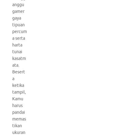
anggu
gamer
gaya
tipuan
percum
a serta
harta
tunai
kasatm
ata.
Besert
a
ketika
tampil,
Kamu
harus
pandai
memas
tikan
ukuran