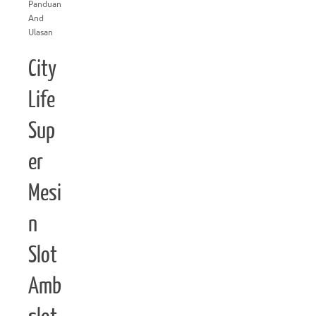
Panduan
And
Ulasan
City
Life
Sup
er
Mesi
n
Slot
Amb