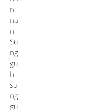
n
na
n
Su
ng
gu
h-
su
ng
gu