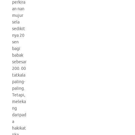
perkira
an nan
mujur
sela
sedikit
nya 20
sen
bagi
babak
sebesar
200. 00
tatkala
paling-
paling.
Tetapi,
meleka
ng
daripad
a
hakikat
jika