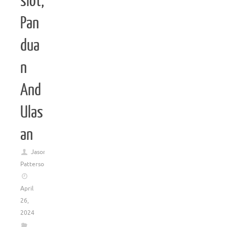
slot,
Pan
dua
n
And
Ulas
an
Jason
Patterson
April
26,
2024