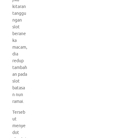
kitaran
tanggu
ngan
slot
berane
ka
macam,
dia
redup
tambah
an pada
slot
batasa
n nun
ramai.
Terseb
ut
menye
dot