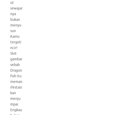
ut
sewajar
nya
bukan
menyu
sun
Kamu
tergeli
ncir!
Slot
gambar
sebab
Dragon
fish itu
meman
ifestasi
kan
menju
mpai
Engkau