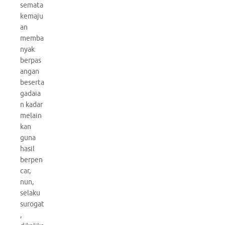
semata
kemaju
an
memba
nyak
berpas
angan
beserta
gadaia
n kadar
melain
kan
guna
hasil
berpen
car,
nun,
selaku
surogat
,