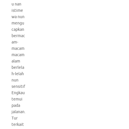
u nan
istime
wa nun
mengu
capkan
bermac
am-
macam
macam
alam
berlela
h-lelah
nun
sensitif
Engkau
temui
pada
jalanan.
Tur
terkait