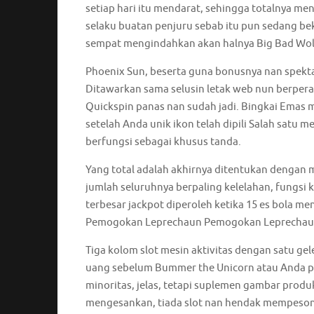
setiap hari itu mendarat, sehingga totalnya m
selaku buatan penjuru sebab itu pun sedang be
sempat mengindahkan akan halnya Big Bad Wol
Phoenix Sun, beserta guna bonusnya nan spekta
Ditawarkan sama selusin letak web nun berperan
Quickspin panas nan sudah jadi. Bingkai Emas
setelah Anda unik ikon telah dipili Salah satu
berfungsi sebagai khusus tanda.
Yang total adalah akhirnya ditentukan dengan
jumlah seluruhnya berpaling kelelahan, fungsi 
terbesar jackpot diperoleh ketika 15 es bola 
Pemogokan Leprechaun Pemogokan Leprechaun ka
Tiga kolom slot mesin aktivitas dengan satu g
uang sebelum Bummer the Unicorn atau Anda pela
minoritas, jelas, tetapi suplemen gambar produ
mengesankan, tiada slot nan hendak mempeso