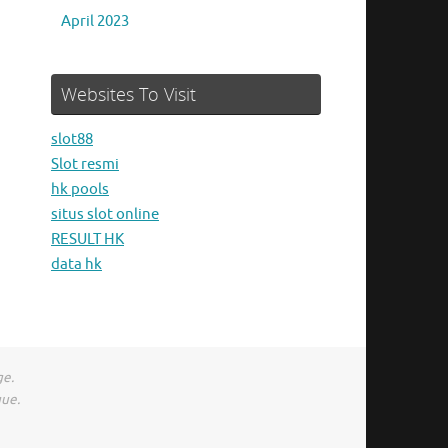
April 2023
Websites To Visit
slot88
Slot resmi
hk pools
situs slot online
RESULT HK
data hk
ge.
gue.