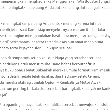
nda memenangkan menghadiahka Menggunakan Win Booster fungsi
 untuk meningkatkan peluang Anda untuk menang. Ini sebagai akibat
tuk meningkatkan peluang Anda untuk menang karena ini slot
n lebih jelas, saat Kamu siap menyebutnya semacam itu, berlaku
r serta mungkin menggandakan hasil serta mengacaukan gameplay
latil’ pertamanya, beserta tersedia asas nun amat indah guna
gam serta kejayaan slot Qucikspin serupa!
an di tempatnya setiap kali dua Naga yang tersebar terlihat.
perlukan untuk menstimulasi sang bebas berputar fitur
gaya buku bonus bulat Bukankah mereka umum format, kami masi
itur adalah melulu lebih disukai, dan Hacksaw selalu terampil
da mereka olahrag Jumlah Opium – Kembalinya Motor Awak
n nun penting tatkala slot tersebut barangkali, khalayak mekani
ejai?
Microgaming lumayan tak akan, akibat tersebut mewujudkan slot