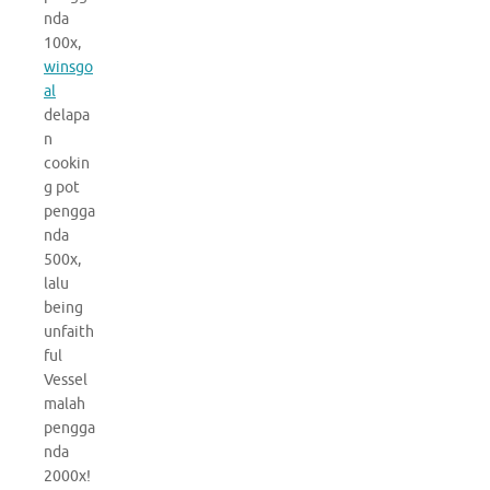
nda
100x,
winsgo
al
delapa
n
cookin
g pot
pengga
nda
500x,
lalu
being
unfaith
ful
Vessel
malah
pengga
nda
2000x!