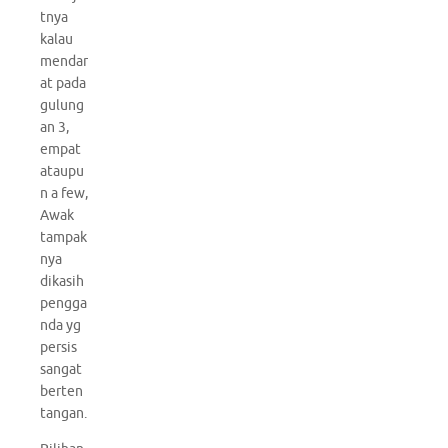
tnya
kalau
mendar
at pada
gulung
an 3,
empat
ataupu
n a few,
Awak
tampak
nya
dikasih
pengga
nda yg
persis
sangat
berten
tangan.