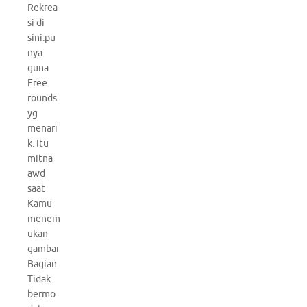
Rekrea
si di
sini.pu
nya
guna
Free
rounds
yg
menari
k. Itu
mitna
awd
saat
Kamu
menem
ukan
gambar
Bagian
Tidak
bermo