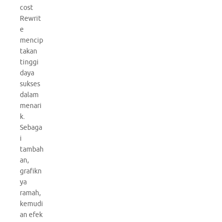
cost
Rewrit
e
mencip
takan
tinggi
daya
sukses
dalam
menari
k.
Sebaga
i
tambah
an,
grafikn
ya
ramah,
kemudi
an efek