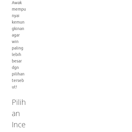
Awak
mempu
nyai
kemun
gkinan
agar
win
paling
lebih
besar
dgn
pilihan
terseb
ut!
Pilih
an
Ince