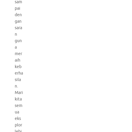
sam
pai
den
gan
sara
n
gun
a
mer
aih
keb
erha
sila
n.
Mari
kita
sem
ua
eks
plor
lebi