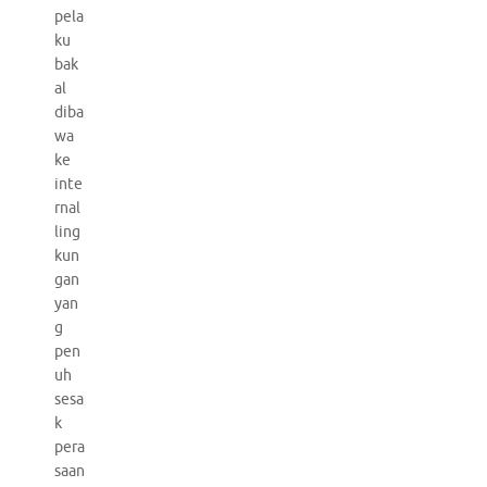
pela
ku
bak
al
diba
wa
ke
inte
rnal
ling
kun
gan
yan
g
pen
uh
sesa
k
pera
saan