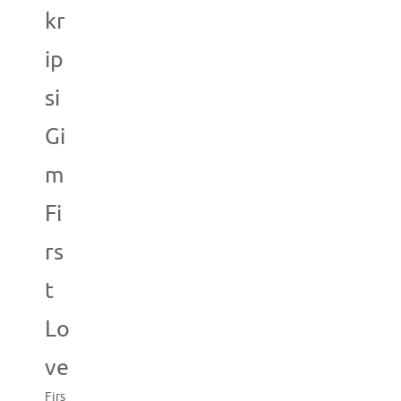
kr
ip
si
Gi
m
Fi
rs
t
Lo
ve
Firs