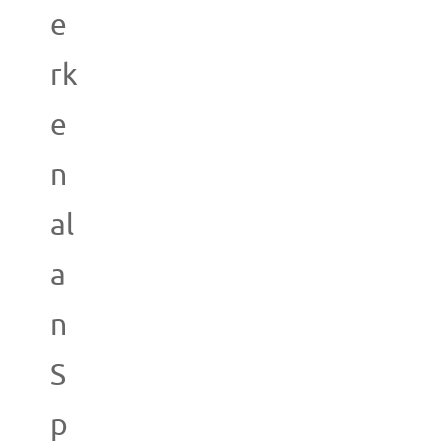
e
rk
e
n
al
a
n
S
p