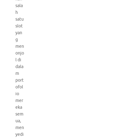
sala
h
satu
slot
yan
g
men
onjo
l di
dala
m
port
ofol
io
mer
eka
sem
ua,
men
yedi