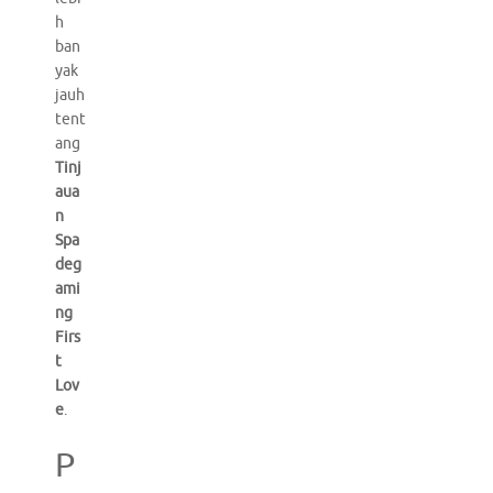
h
ban
yak
jauh
tent
ang
Tinj
aua
n
Spa
deg
ami
ng
Firs
t
Lov
e
.
P