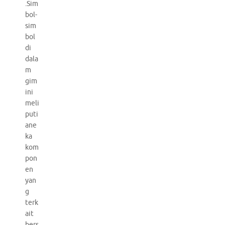
.Sim
bol-
sim
bol
di
dala
m
gim
ini
meli
puti
ane
ka
kom
pon
en
yan
g
terk
ait
bers