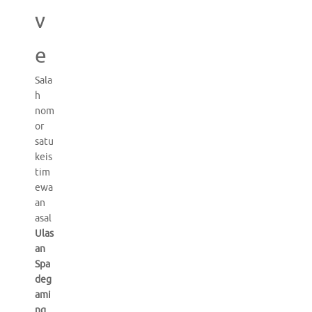
v
e
Sala
h
nom
or
satu
keis
tim
ewa
an
asal
Ulas
an
Spa
deg
ami
ng