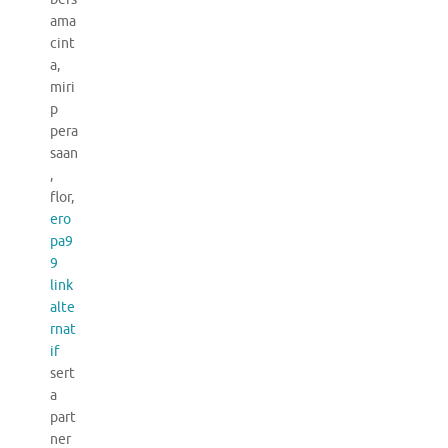
ama
cint
a,
miri
p
pera
saan
,
flor,
ero
pa9
9
link
alte
rnat
if
sert
a
part
ner