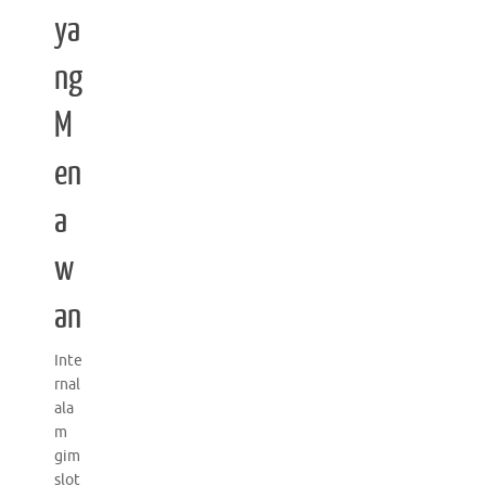
ya
ng
M
en
a
w
an
Inte
rnal
ala
m
gim
slot