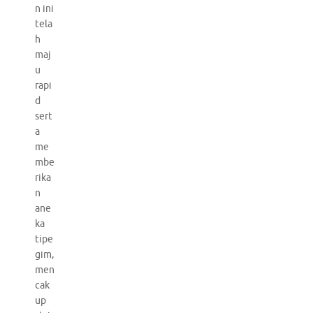
n ini
tela
h
maj
u
rapi
d
sert
a
me
mbe
rika
n
ane
ka
tipe
gim,
men
cak
up