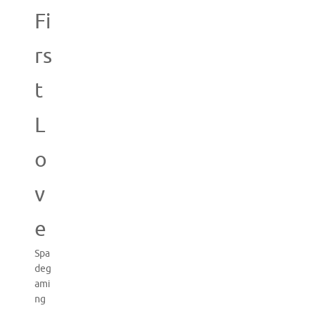
Fi
rs
t
L
o
v
e
Spa
deg
ami
ng