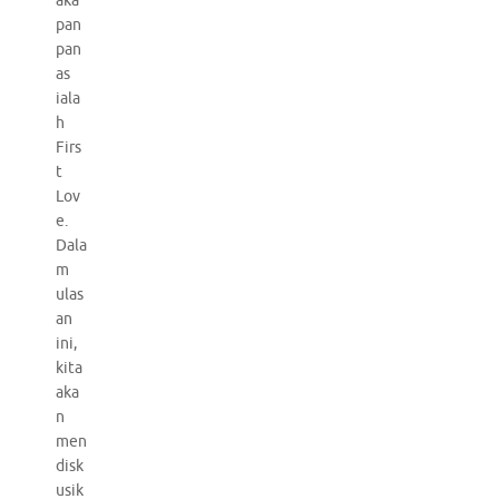
aka
pan
pan
as
iala
h
Firs
t
Lov
e.
Dala
m
ulas
an
ini,
kita
aka
n
men
disk
usik