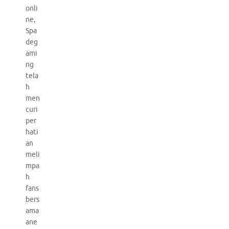
onli
ne,
Spa
deg
ami
ng
tela
h
men
curi
per
hati
an
meli
mpa
h
fans
bers
ama
ane