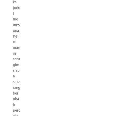
ka
judu
l
me
mes
ona.
Keli
ru
nom
or
satu
gim
siap
a
seka
rang
ber
uba
h
perc