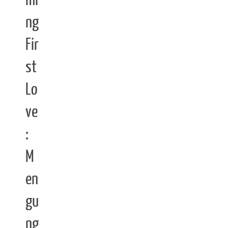
mi
ng
Fir
st
Lo
ve
:
M
en
gu
ng