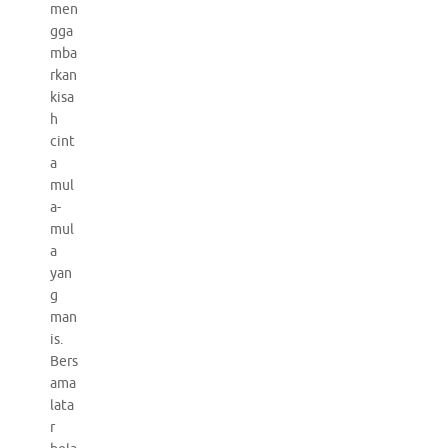
men
gga
mba
rkan
kisa
h
cint
a
mul
a-
mul
a
yan
g
man
is.
Bers
ama
lata
r