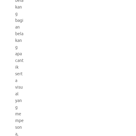
bela
kan
g
bagi
an
bela
kan
g
apa
cant
ik
sert
a
visu
al
yan
g
me
mpe
son
a,