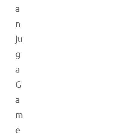
a
n
ju
g
a
G
a
m
e