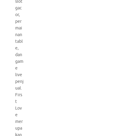
slot
gac
or,
per
mai
nan
tabl
e,
dan
gam
e
live
penj
ual.
Firs
t
Lov
e
mer
upa
kan