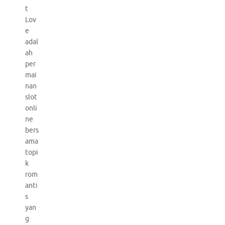
t
Lov
e
adal
ah
per
mai
nan
slot
onli
ne
bers
ama
topi
k
rom
anti
s
yan
g