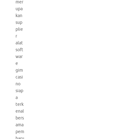
mer
upa
kan
sup
plie
r
alat
soft
war
e
gim
casi
no
siap
a
terk
enal
bers
ama
pem
baru