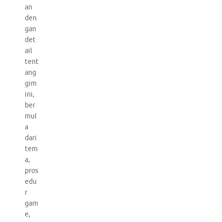
an
den
gan
det
ail
tent
ang
gim
ini,
ber
mul
a
dari
tem
a,
pros
edu
r
gam
e,