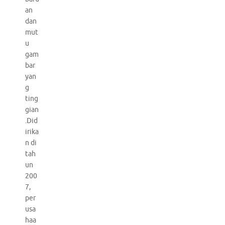
an
dan
mut
u
gam
bar
yan
g
ting
gian
.Did
irika
n di
tah
un
200
7,
per
usa
haa