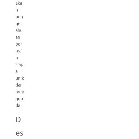
aka
n
pen
get
ahu
an
ber
mai
n
siap
a
unik
dan
men
ggo
da.
D
es