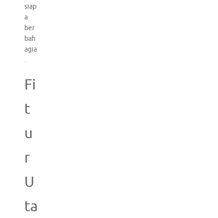
siap
a
ber
bah
agia
.
Fi
t
u
r
U
ta