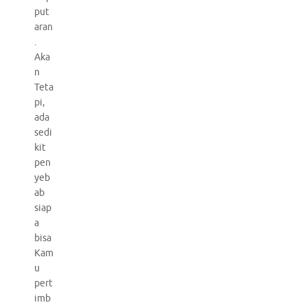
put
aran
.
Aka
n
Teta
pi,
ada
sedi
kit
pen
yeb
ab
siap
a
bisa
Kam
u
pert
imb