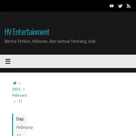
Skip
to
content
HV Entertainment
Berita Terkini, Hiburan, dan Semua Tentang Judi
Home
2025
February
11
Day:
February
11,