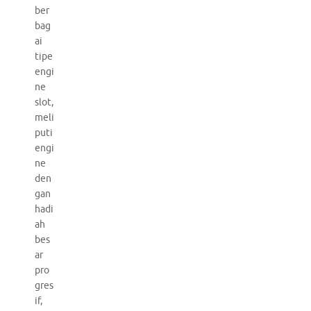
ber
bag
ai
tipe
engi
ne
slot,
meli
puti
engi
ne
den
gan
hadi
ah
bes
ar
pro
gres
if,