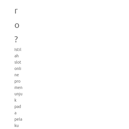
r
o
?
Istil
ah
slot
onli
ne
pro
men
unju
k
pad
a
pela
ku