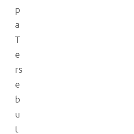
p
a
T
e
rs
e
b
u
t