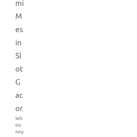
mi
M
es
in
Sl
ot
G
ac
or
Seb
elu
mny