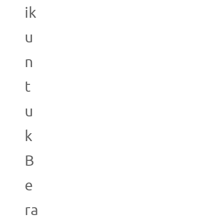
ik
u
n
t
u
k
B
e
ra