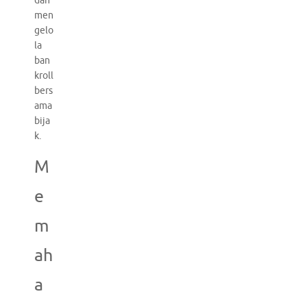
dan
men
gelo
la
ban
kroll
bers
ama
bija
k.
M
e
m
ah
a