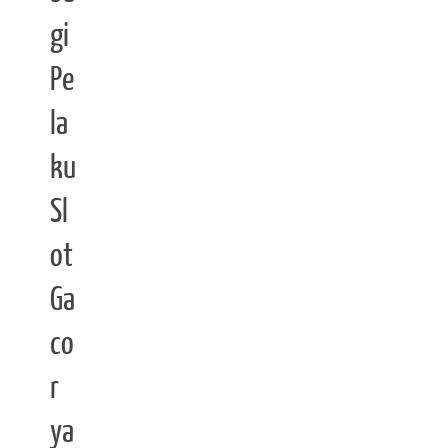
gi
Pe
la
ku
Sl
ot
Ga
co
r
ya